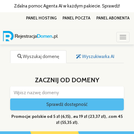
Zdalna pomoc Agenta AI w każdym pakiecie. Sprawdź!
PANEL HOSTING
PANEL POCZTA
PANEL ABONENTA
Toggl
Wyszukaj domenę
Wyszukiwarka AI
ZACZNIJ OD DOMENY
Sprawdź dostępność
Promocje: polskie od 5 zł (6,15), .eu 19 zł (23,37 zł), .com 45
zł (55,35 zł).