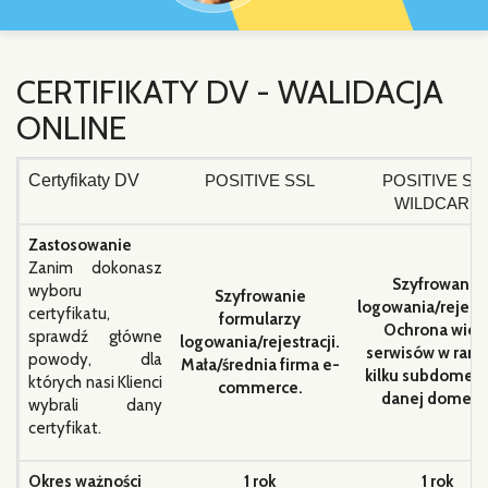
CERTIFIKATY DV - WALIDACJA
ONLINE
Certyfikaty DV
POSITIVE SSL
POSITIVE SS
WILDCARD
Zastosowanie
Zanim dokonasz
Szyfrowanie
wyboru
Szyfrowanie
logowania/rejestr
certyfikatu,
formularzy
Ochrona wiel
sprawdź główne
logowania/rejestracji.
serwisów w ram
powody, dla
Mała/średnia firma e-
kilku subdomen 
których nasi Klienci
commerce.
danej domeny
wybrali dany
certyfikat.
Okres ważności
1 rok
1 rok