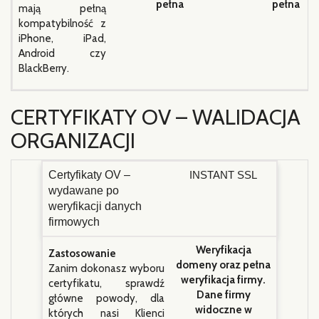
pełna
pełna
mają pełną
kompatybilność z
iPhone, iPad,
Android czy
BlackBerry.
CERTYFIKATY OV – WALIDACJA
ORGANIZACJI
Certyfikaty OV –
INSTANT SSL
wydawane po
weryfikacji danych
firmowych
Weryfikacja
Zastosowanie
domeny oraz pełna
Zanim dokonasz wyboru
weryfikacja firmy.
certyfikatu, sprawdź
Dane firmy
główne powody, dla
widoczne w
których nasi Klienci