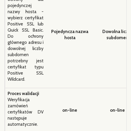
pojedynczej
nazwy hosta -
wybierz certyfikat
Positive SSL lub
Quick SSL Basic.
Pojedyncza nazwa
Dowolna liczb
Do ochrony
hosta
subdomen
głównego adresu i
dowolnej liczby
subdomen
potrzebny jest
certyfikat typu
Positive SSL
Wildcard.
Proces walidacji
Weryfikacja
zamówień
on-line
on-line
certyfikatów DV
następuje
automatycznie.