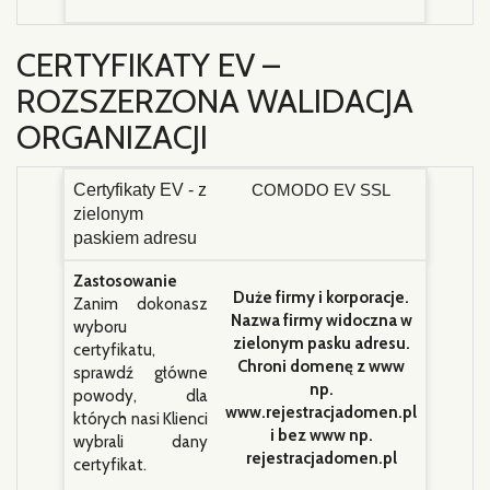
CERTYFIKATY EV –
ROZSZERZONA WALIDACJA
ORGANIZACJI
Certyfikaty EV - z
COMODO EV SSL
zielonym
paskiem adresu
Zastosowanie
Duże firmy i korporacje.
Zanim dokonasz
Nazwa firmy widoczna w
wyboru
zielonym pasku adresu.
certyfikatu,
Chroni domenę z www
sprawdź główne
np.
powody, dla
www.rejestracjadomen.pl
których nasi Klienci
i bez www np.
wybrali dany
rejestracjadomen.pl
certyfikat.