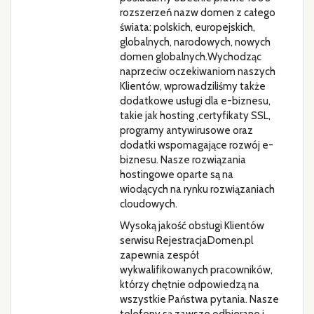
rozszerzeń nazw domen z całego
świata: polskich, europejskich,
globalnych, narodowych, nowych
domen globalnych.Wychodząc
naprzeciw oczekiwaniom naszych
Klientów, wprowadziliśmy także
dodatkowe usługi dla e-biznesu,
takie jak hosting ,certyfikaty SSL,
programy antywirusowe oraz
dodatki wspomagające rozwój e-
biznesu. Nasze rozwiązania
hostingowe oparte są na
wiodących na rynku rozwiązaniach
cloudowych.
Wysoką jakość obsługi Klientów
serwisu RejestracjaDomen.pl
zapewnia zespół
wykwalifikowanych pracowników,
którzy chętnie odpowiedzą na
wszystkie Państwa pytania. Nasze
telefony są zawsze odbierane i