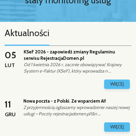
stały monitoring usług
Aktualności
KSeF 2026 - zapowiedź zmiany Regulaminu
05
serwisu RejestracjaDomen.pl
LUT
Od 1 kwietnia 2026 r. zacznie obowiązywać Krajowy
System e-Faktur (KSeF), który wprowadza n ...
WIĘCEJ
Nowa poczta - z Polski. Ze wsparciem AI!
11
Z przyjemnością ogłaszamy wprowadzenie naszej nowej
GRU
usługi – Poczty rejestracjadomen.pl!&n ...
WIĘCEJ