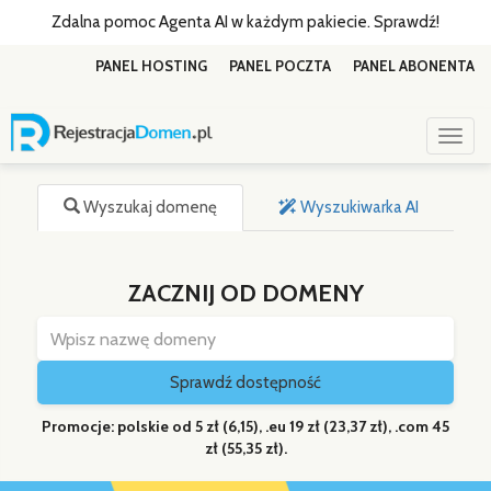
Zdalna pomoc Agenta AI w każdym pakiecie. Sprawdź!
PANEL HOSTING
PANEL POCZTA
PANEL ABONENTA
Toggl
Wyszukaj domenę
Wyszukiwarka AI
ZACZNIJ OD DOMENY
Sprawdź dostępność
Promocje: polskie od 5 zł (6,15), .eu 19 zł (23,37 zł), .com 45
zł (55,35 zł).