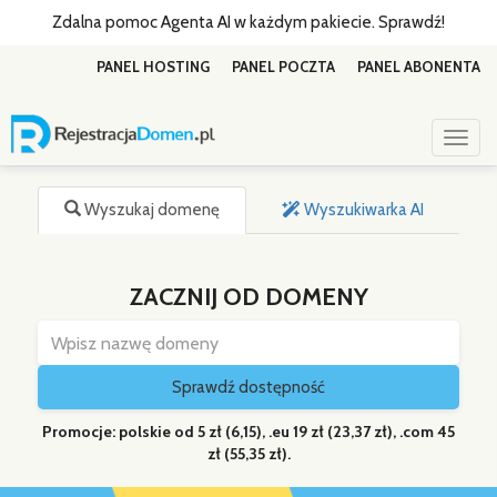
Zdalna pomoc Agenta AI w każdym pakiecie. Sprawdź!
PANEL HOSTING
PANEL POCZTA
PANEL ABONENTA
Toggl
Wyszukaj domenę
Wyszukiwarka AI
ZACZNIJ OD DOMENY
Sprawdź dostępność
Promocje: polskie od 5 zł (6,15), .eu 19 zł (23,37 zł), .com 45
zł (55,35 zł).