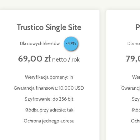
Trustico Single Site
P
Dla nowych klientów
-47%
Dla n
69,00 zł
79,
netto / rok
Weryfikacja domeny: 1h
Wer
Gwarancja finansowa: 10.000 USD
Gwarancj
Szyfrowanie: do 256 bit
Szy
Kłódka przy adresie: tak
Kłó
Ochrona jednego adresu
Och