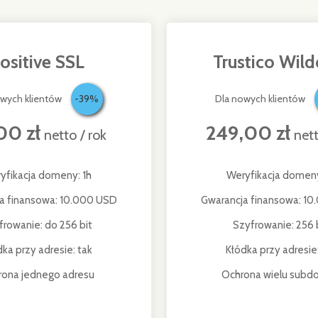
ositive SSL
Trustico Wild
owych klientów
-39%
Dla nowych klientów
00 zł
249,00 zł
netto / rok
nett
yfikacja domeny: 1h
Weryfikacja domeny
a finansowa: 10.000 USD
Gwarancja finansowa: 1
frowanie: do 256 bit
Szyfrowanie: 256 
dka przy adresie: tak
Kłódka przy adresie:
rona jednego adresu
Ochrona wielu sub