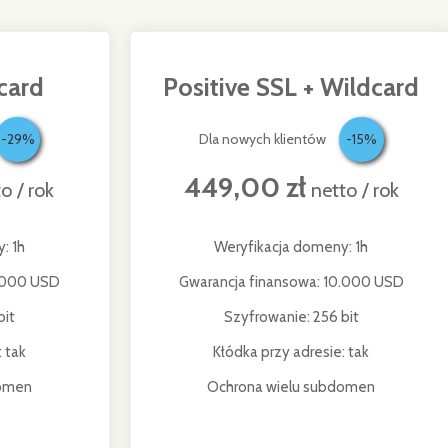
card
Positive SSL + Wildcard
-29%
Dla nowych klientów
-15%
449,00 zł
o / rok
netto / rok
: 1h
Weryfikacja domeny: 1h
0.000 USD
Gwarancja finansowa: 10.000 USD
bit
Szyfrowanie: 256 bit
 tak
Kłódka przy adresie: tak
domen
Ochrona wielu subdomen