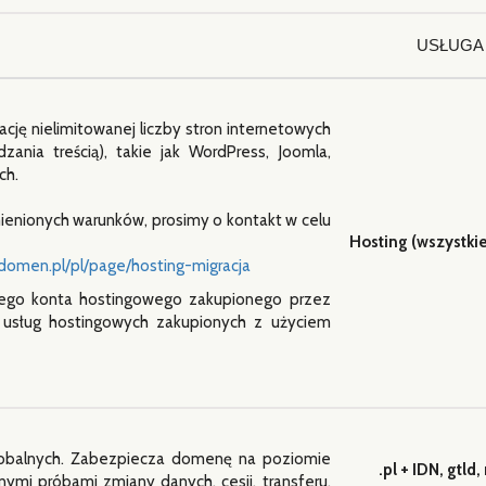
USŁUGA
ję nielimitowanej liczby stron internetowych
nia treścią), takie jak WordPress, Joomla,
ch.
ymienionych warunków, prosimy o kontakt w celu
Hosting (wszystkie
jadomen.pl/pl/page/hosting-migracja
ego konta hostingowego zakupionego przez
 usług hostingowych zakupionych z użyciem
lobalnych. Zabezpiecza domenę na poziomie
.pl + IDN, gtld,
ymi próbami zmiany danych, cesji, transferu,