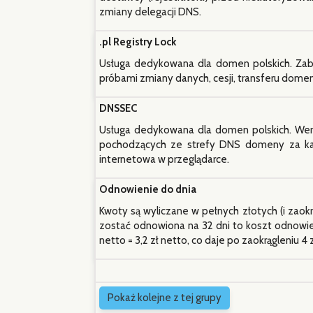
zmiany delegacji DNS.
.pl Registry Lock
Usługa dedykowana dla domen polskich. Za
próbami zmiany danych, cesji, transferu dome
DNSSEC
Usługa dedykowana dla domen polskich. Wery
pochodzących ze strefy DNS domeny za ka
internetowa w przeglądarce.
Odnowienie do dnia
Kwoty są wyliczane w pełnych złotych (i zaokr
zostać odnowiona na 32 dni to koszt odnowien
netto = 3,2 zł netto, co daje po zaokrągleniu 4 
Pokaż kolejne z tej grupy