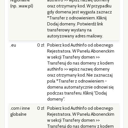
(np. .waw.pl)
oraz otrzymany kod. W przypadku
gdy domena jest wygasła zaznacz
*Transfer z odnowieniem. Kliknij
Dodaj domeny. Potwierdź link
transferowy wysłany na
autoryzowany adres mailowy.
.eu
0 zł
Pobierz kod AuthInfo od obecnego
Rejestratora. W Panelu Abonenckim
w sekcji Transfery domen >>
Transferuj do nas domeny z kodem
authinfo >> wpisz nazwę domeny
oraz otrzymany kod. Nie zaznaczaj
pola *Transfer z odnowieniem -
domena automatycznie odnowi się
podczas transferu. Kliknij "Dodaj
domeny".
.com i inne
0 zł
Pobierz kod AuthInfo od obecnego
globalne
Rejestratora. W Panelu Abonenckim
w sekcji Transfery domen >>
Transferuj do nas domeny z kodem