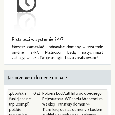
Płatności w systemie 24/7
Możesz zamawiać i odnawiać domeny w systemie
on-line 24/7. Płatności będą natychmiast
zaksięgowane a Twoje usługi od razu zrealizowane!
Jak przenieść domenę do nas?
.pl, polskie
0 zł
Pobierz kod AuthInfo od obecnego
funkcjonalne
Rejestratora. W Panelu Abonenckim
(np. .com.pl),
w sekcji Transfery domen >>
polskie
Transferuj do nas domeny z kodem
regionalne
authinfo >> wpisz nazwę domeny