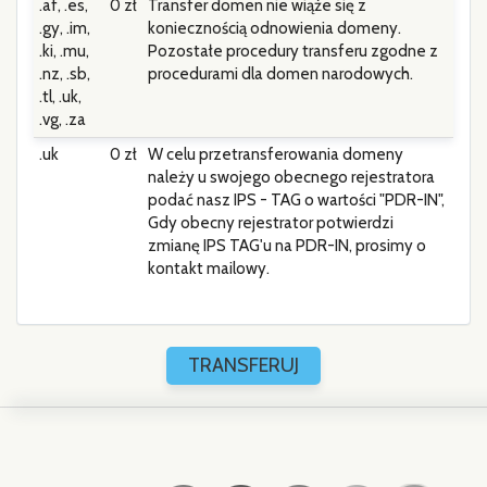
.af, .es,
0 zł
Transfer domen nie wiąże się z
.gy, .im,
koniecznością odnowienia domeny.
.ki, .mu,
Pozostałe procedury transferu zgodne z
.nz, .sb,
procedurami dla domen narodowych.
.tl, .uk,
.vg, .za
.uk
0 zł
W celu przetransferowania domeny
należy u swojego obecnego rejestratora
podać nasz IPS - TAG o wartości "PDR-IN",
Gdy obecny rejestrator potwierdzi
zmianę IPS TAG'u na PDR-IN, prosimy o
kontakt mailowy.
TRANSFERUJ