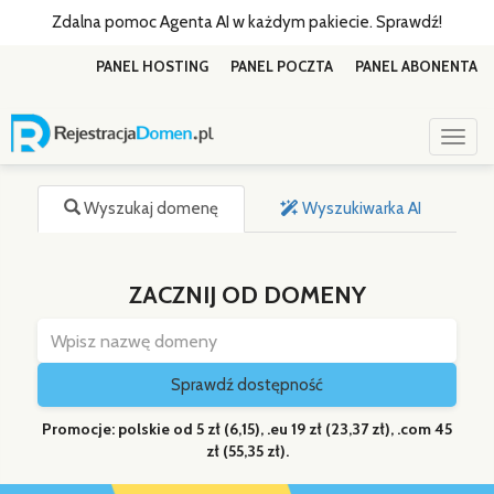
Zdalna pomoc Agenta AI w każdym pakiecie. Sprawdź!
PANEL HOSTING
PANEL POCZTA
PANEL ABONENTA
Toggl
Wyszukaj domenę
Wyszukiwarka AI
ZACZNIJ OD DOMENY
Sprawdź dostępność
Promocje: polskie od 5 zł (6,15), .eu 19 zł (23,37 zł), .com 45
zł (55,35 zł).