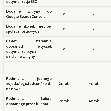
Dodanie ikonek mediów
v
v
społecznościowych
Pakiet starannie
dobranych wtyczek
v
v
optymalizujących
działanie witryny
Podmiana jednego
zdjęcia/logo/favicon/ikonki
2x rok
4x rok
na nowe
Podmiana koloru
2x rok
4x rok
dobranego przez Klienta
Podmiana tekstu w jednej
2x rok
4x rok
sekcji
Podmiana czcionki
2x rok
4x rok
dobranej przez Klienta