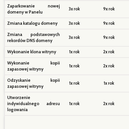
Zmiana podstawowych
3x rok
9x rok
rekordów DNS domeny
Wykonanie klona witryny
1x rok
2x rok
Wykonanie kopii
1x rok
2x rok
zapasowej witryny
Odzyskanie kopii
1x rok
1x rok
zapasowej witryny
Utworzenie
indywidualnego adresu
1x rok
2x rok
logowania
Aktualizacja polityki
prywatności przesłanej
v
v
przez Klienta