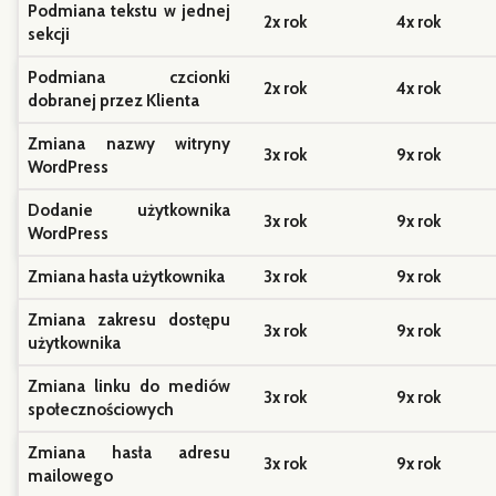
Zmiana nazwy witryny
3x rok
9x rok
WordPress
Dodanie użytkownika
3x rok
9x rok
WordPress
Zmiana hasła użytkownika
3x rok
9x rok
Zmiana zakresu dostępu
3x rok
9x rok
użytkownika
Zmiana linku do mediów
3x rok
9x rok
społecznościowych
Zmiana hasła adresu
3x rok
9x rok
mailowego
Zaparkowanie nowej
3x rok
9x rok
domeny w Panelu
Zmiana katalogu domeny
3x rok
9x rok