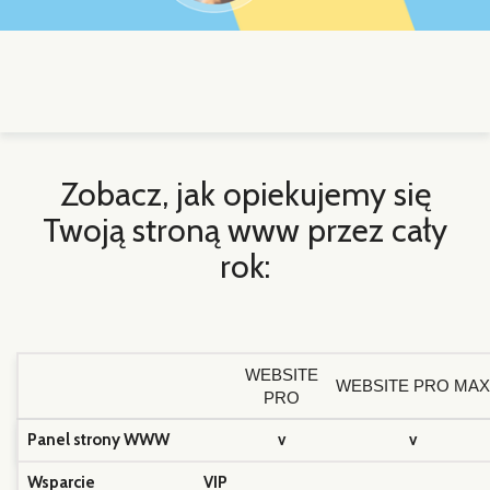
Zobacz, jak opiekujemy się
Twoją stroną www przez cały
rok:
WEBSITE
WEBSITE PRO MAX
PRO
Panel strony WWW
v
v
Wsparcie VIP
(pierwszeństwo
v
v
zgłaszanych dyspozycji)
Parkowanie domeny
v
v