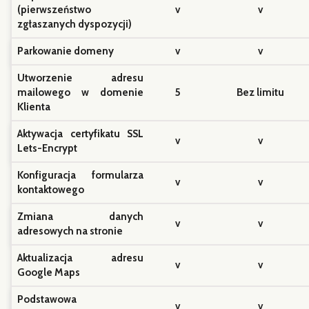
Utworzenie adresu
mailowego w domenie
5
Bez limitu
Klienta
Aktywacja certyfikatu SSL
v
v
Lets-Encrypt
Konfiguracja formularza
v
v
kontaktowego
Zmiana danych
v
v
adresowych na stronie
Aktualizacja adresu
v
v
Google Maps
Podstawowa
v
v
optymalizacja SEO
Dodanie witryny do
v
v
Google Search Console