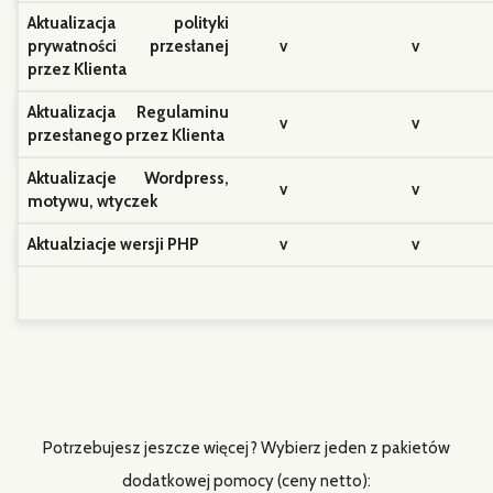
Aktualizacja Regulaminu
v
v
przesłanego przez Klienta
Aktualizacje Wordpress,
v
v
motywu, wtyczek
Aktualziacje wersji PHP
v
v
Potrzebujesz jeszcze więcej? Wybierz jeden z pakietów
dodatkowej pomocy (ceny netto):
1 h 200 zł
3 h 500 zł
5 h 800 zł