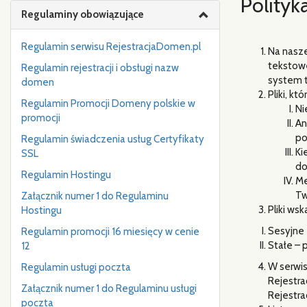
Polityk
Regulaminy obowiązujące
Regulamin serwisu RejestracjaDomen.pl
Na nasze
tekstow
Regulamin rejestracji i obsługi nazw
system t
domen
Pliki, k
Regulamin Promocji Domeny polskie w
Ni
promocji
An
po
Regulamin świadczenia usług Certyfikaty
Ki
SSL
do
Regulamin Hostingu
Me
Tw
Załącznik numer 1 do Regulaminu
Pliki ws
Hostingu
Sesyjne
Regulamin promocji 16 miesięcy w cenie
Stałe – 
12
W serwis
Regulamin usługi poczta
Rejestra
Załącznik numer 1 do Regulaminu usługi
Rejestra
poczta