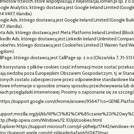
dmiotów trzecich, które współpracują z RejestracjaDomen.pl sp. z o.
ogle Analytics, którego dostawcą jest Google Ireland Limited (Google
4 V4X7, Irlandia).
ogle Ads, którego dostawcą jest Google Ireland Limited (Google Buil
X7, Irlandia).
ta Ads, którego dostawcą jest Meta Platforms Ireland Limited (Block J
nkedIn Ads, którego dostawcą jest Linkedin Ireland Unlimited Company (
okieYes, którego dostawcą jest CookieYes Limited (3 Warren Yard War
ngdom).
llPage, którego dostawcą jest CallPage sp. z o.o (Olszańska 7, 31-513
 korzystania z plików cookies część informacji może zostać przek
ają siedzibę poza Europejskim Obszarem Gospodarczym, tj. w Stan
zonych zostało zabezpieczone przez odpowiednie standardowe klau
owe informacje o sposobie zmiany sposobu przechowywania lub do
iach przeglądarki internetowej. Prosimy o zapoznanie się ze szczeg
https://support.google.com/chrome/answer/95647?co=GENIE.Plat
//support.mozilla.org/pl/kb/W%C5%82%C4%85czanie%20i%20w
tp://help.opera.com/Windows/12.10/pl/cookies.html
 Explorer https://support.microsoft.com/pl-pl/help/17442/windows
ttps://support.apple.com/pl-pl/guide/safari/sfri11471/mac