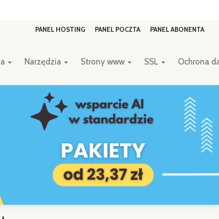
PANEL HOSTING
PANEL POCZTA
PANEL ABONENTA
ta
Narzędzia
Strony www
SSL
Ochrona d