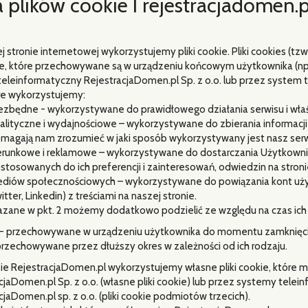
a plików cookie I rejestracjadomen.p
j stronie internetowej wykorzystujemy pliki cookie. Pliki cookies (tz
e, które przechowywane są w urządzeniu końcowym użytkownika (np
eleinformatyczny RejestracjaDomen.pl Sp. z o.o. lub przez system
tóre wykorzystujemy:
ezbędne - wykorzystywane do prawidłowego działania serwisu i właś
alityczne i wydajnościowe – wykorzystywane do zbierania informacji
magają nam zrozumieć w jaki sposób wykorzystywany jest nasz serw
erunkowe i reklamowe – wykorzystywane do dostarczania Użytkowni
stosowanych do ich preferencji i zainteresowań, odwiedzin na stroni
diów społecznościowych – wykorzystywane do powiązania kont uży
itter, Linkedin) z treściami na naszej stronie.
kazane w pkt. 2 możemy dodatkowo podzielić ze względu na czas ic
 - przechowywane w urządzeniu użytkownika do momentu zamknięcia
przechowywane przez dłuższy okres w zależności od ich rodzaju.
ie RejestracjaDomen.pl wykorzystujemy własne pliki cookie, które
cjaDomen.pl Sp. z o.o. (własne pliki cookie) lub przez systemy tel
cjaDomen.pl sp. z o.o. (pliki cookie podmiotów trzecich).