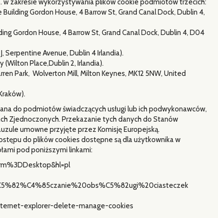
o. w zakresie wykorzystywania plików cookie podmiotów trzecich:
 Building Gordon House, 4 Barrow St, Grand Canal Dock, Dublin 4,
ding Gordon House, 4 Barrow St, Grand Canal Dock, Dublin 4, D04
, Serpentine Avenue, Dublin 4 Irlandia).
Wilton Place,Dublin 2, Irlandia).
ren Park, Wolverton Mill, Milton Keynes, MK12 5NW, United
 Kraków).
azana do podmiotów świadczących usługi lub ich podwykonawców,
ach Zjednoczonych. Przekazanie tych danych do Stanów
zule umowne przyjęte przez Komisję Europejską.
stępu do plików cookies dostępne są dla użytkownika w
ółami pod poniższymi linkami:
form%3DDesktop&hl=pl
y%C5%82%C4%85czanie%20obs%C5%82ugi%20ciasteczek
-internet-explorer-delete-manage-cookies