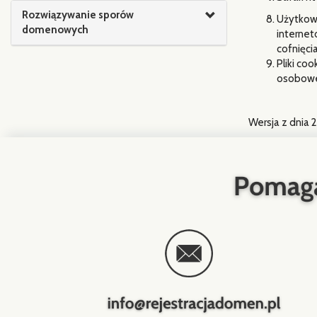
Rozwiązywanie sporów
Użytkown
domenowych
internet
cofnięci
Pliki co
osobowe.
Wersja z dnia 2