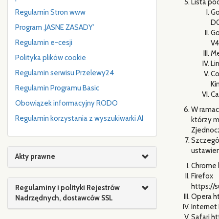
Lista po
Regulamin Stron www
Go
D0
Program ‚JASNE ZASADY’
Go
Regulamin e-cesji
V4
Me
Polityka plików cookie
Li
Regulamin serwisu Przelewy24
Co
Ki
Regulamin Programu Basic
Ca
Obowiązek informacyjny RODO
W ramach
Regulamin korzystania z wyszukiwarki AI
którzy m
Zjednoc
Szczegół
ustawien
Akty prawne
Chrome 
Firefox
https:
Regulaminy i polityki Rejestrów
Opera ht
Nadrzędnych, dostawców SSL
Internet
Safari h