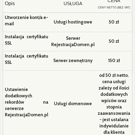
CENA
Opis
USŁUGA
CENY NETTO (BEZ VAT)
Utworzenie kont/a e-
Usługi hostingowe
50 zł
mail
Instalacja certyfikatu
Serwer
50 zł
SSL
RejestracjaDomen.pl
Instalacja certyfikatu
Serwer zewnętrzny
150 zł
SSL
od 50 zł netto.
cena usługi
zależy od ilości
Ustawienie
dodatkowych
dodatkowych
wpisów oraz
rekordów na
Usługi domenowe
stopnia
serwerze
zaawansowania
RejestracjaDomen.pl
- jest ustalana
indywidulanie
dla klienta